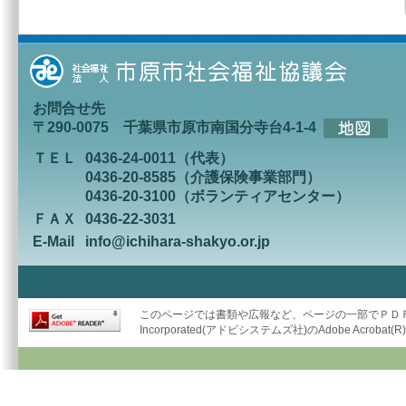
お問合せ先
〒290-0075 千葉県市原市南国分寺台4-1-4
ＴＥＬ
0436-24-0011（代表）
0436-20-8585（介護保険事業部門）
0436-20-3100（ボランティアセンター）
ＦＡＸ
0436-22-3031
E-Mail
info@ichihara-shakyo.or.jp
このページでは書類や広報など、ページの一部でＰＤＦ形
Incorporated(アドビシステムズ社)のAdobe Acrob