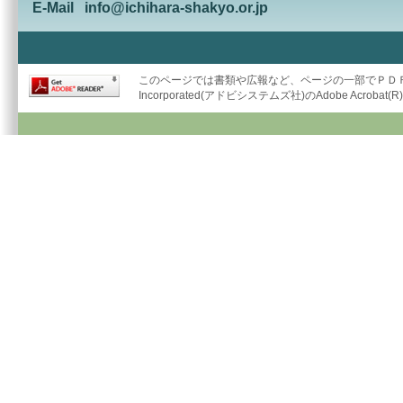
E-Mail
info@ichihara-shakyo.or.jp
このページでは書類や広報など、ページの一部でＰＤＦ形
Incorporated(アドビシステムズ社)のAdobe Acrob