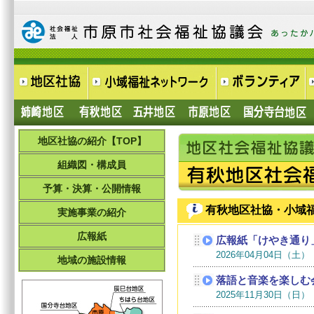
地区社協の紹介【TOP】
組織図・構成員
予算・決算・公開情報
有秋地区社協・小域
実施事業の紹介
広報紙
地域の施設情報