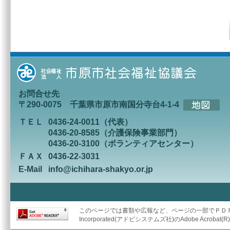
お問合せ先
〒290-0075 千葉県市原市南国分寺台4-1-4
ＴＥＬ
0436-24-0011（代表）
0436-20-8585（介護保険事業部門）
0436-20-3100（ボランティアセンター）
ＦＡＸ
0436-22-3031
E-Mail
info@ichihara-shakyo.or.jp
このページでは書類や広報など、ページの一部でＰＤＦ形
Incorporated(アドビシステムズ社)のAdobe Acrob