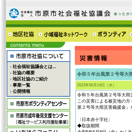
社会福祉協議会とは...
社協の概要
令和５年台風第２号等大
地区社協のご紹介
事業一覧
2023年06月14日（水）
公開情報
令和５年台風第２号等大雨
この災害による被災地の方
第２号等大雨災害義援金」
〈日本赤十字社〉
◆取扱期間