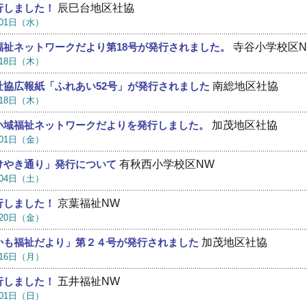
辰巳台地区社協
行しました！
月01日（水）
寺谷小学校区N
福祉ネットワークだより第18号が発行されました。
月18日（木）
南総地区社協
社協広報紙「ふれあい52号」が発行されました
月18日（木）
加茂地区社協
小域福祉ネットワークだよりを発行しました。
月01日（金）
有秋西小学校区NW
けやき通り」発行について
月04日（土）
京葉福祉NW
行しました！
月20日（金）
加茂地区社協
かも福祉だより」第２４号が発行されました
月16日（月）
五井福祉NW
行しました！
月01日（日）