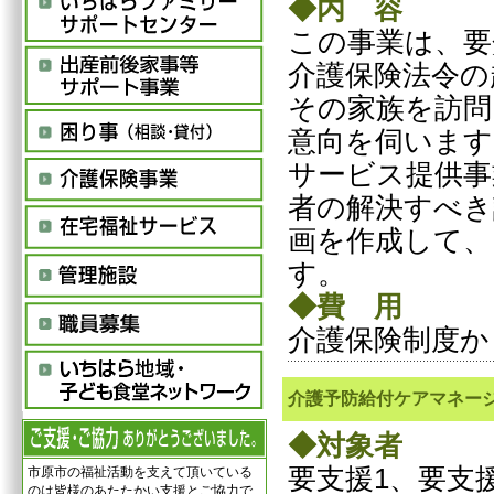
◆内 容
この事業は、要
介護保険法令の
その家族を訪問
意向を伺います
サービス提供事
者の解決すべき
画を作成して、
す。
◆費 用
介護保険制度か
介護予防給付ケアマネー
◆対象者
要支援1、要支
市原市の福祉活動を支えて頂いている
のは皆様のあたたかい支援とご協力で