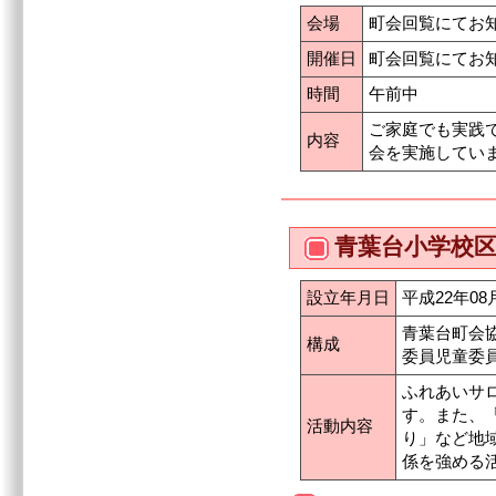
会場
町会回覧にてお
開催日
町会回覧にてお
時間
午前中
ご家庭でも実践
内容
会を実施してい
青葉台小学校
設立年月日
平成22年08
青葉台町会
構成
委員児童委
ふれあいサ
す。また、
活動内容
り」など地
係を強める