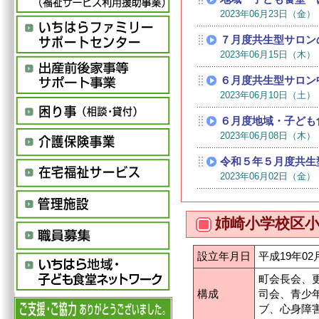
姉崎小学校区
設立年月日
平成19年02
町会長会、
構成
司会、青少
ブ、心身障