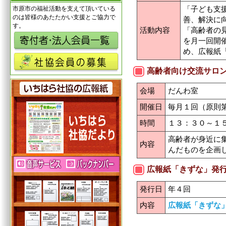
「子ども支
市原市の福祉活動を支えて頂いている
のは皆様のあたたかい支援とご協力で
善、解決に
す。
活動内容
「高齢者の
を月一回開
め、広報紙
高齢者向け交流サロ
会場
だんわ室
開催日
毎月１回（原則
時間
１３：３０～１
高齢者が身近に
内容
んだものを企画
広報紙「きずな」発
発行日
年４回
内容
広報紙「きずな」