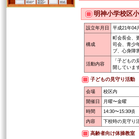
明神小学校区
設立年月日
平成21年04
町会長会、
構成
司会、青少
ブ、心身障
「子どもの
活動内容
開していま
子どもの見守り活動
会場
校区内
開催日
月曜〜金曜
時間
14:30〜15:30頃
内容
下校時の見守り
高齢者向け体操教室