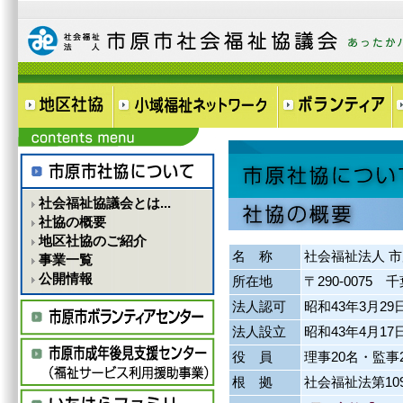
社会福祉協議会とは...
社協の概要
地区社協のご紹介
名 称
社会福祉法人 
事業一覧
公開情報
所在地
〒290-0075
法人認可
昭和43年3月29
法人設立
昭和43年4月17
役 員
理事20名・監事
根 拠
社会福祉法第10