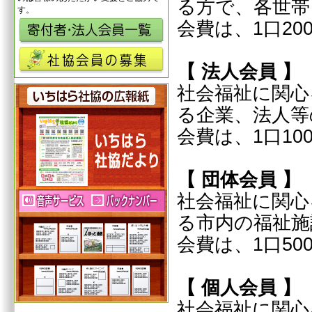
る方で、各世帯
す。
会費は、1口20
【 法人会員 】
社会福祉に関心
る企業、法人等
会費は、1口100
【 団体会員 】
社会福祉に関心
る市内の福祉施
会費は、1口50
【 個人会員 】
社会福祉に関心