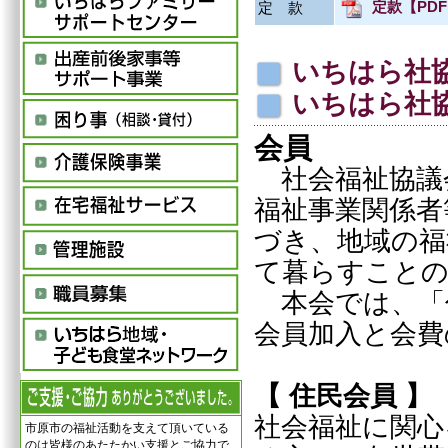
定款【PD
定 款
いちはら社
いちはら社
会員
社会福祉協議
福祉事業関係者
づき、地域の福
て暮らすことの
本会では、「
会員加入と会費
【 住民会員 】
社会福祉に関心
市原市の福祉活動を支えて頂いている
のは皆様のあたたかい支援とご協力で