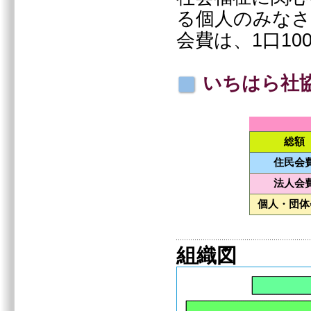
る個人のみなさ
会費は、1口10
いちはら社
総額
住民会
法人会
個人・団体
組織図